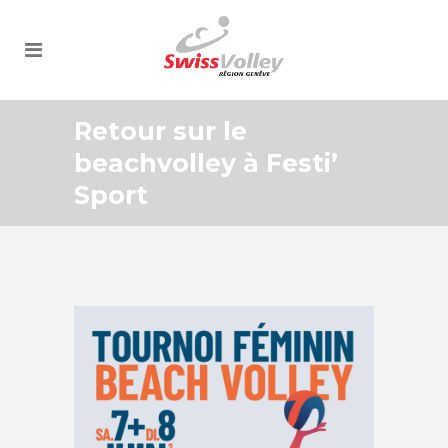
Retour sur le
beachvolley à Festi’
Sport