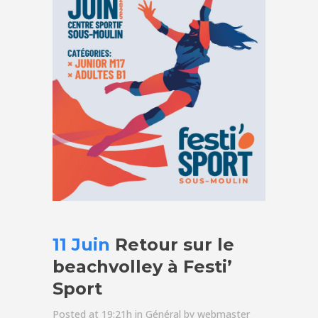
11 Juin
Retour sur le
beachvolley à Festi’
Sport
Posted at 19:21h
in
Général
by
webmaster