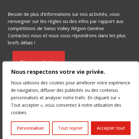
Besoin de plus d’informations sur nos activités, vous
renseigner sur les règles ou des infos par rapport aux
compétitions de Swiss Volley Région Genève
Contactez-nous et nous vous répondrons dans les plus
brefs délais !
Nous contacter
Nous respectons votre vie privée.
Nous utilisons des cookies pour améliorer votre expérience
de navigation, diffuser des publicités ou des contenus
personnalisés et analyser notre trafic. En cliquant sur «
Tout accepter », vous consentez à notre utilisation des
Copyright © 2018 SVRGE – Crée par
C-SERVICE
cookies.
&
BUSINESS MARKETING LAB
Personnaliser
Tout rejeter
Accepter tout