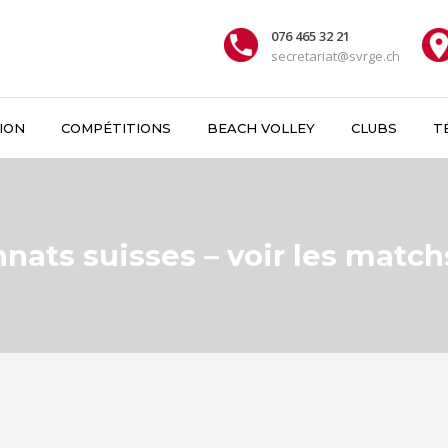
076 465 32 21
secretariat@svrge.ch
ION
COMPÉTITIONS
BEACH VOLLEY
CLUBS
T
ats suisses – voir les matchs