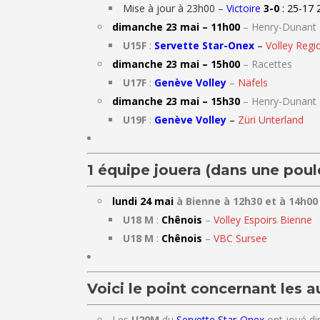
Mise à jour à 23h00 –
Victoire
3-0
:
25-17
dimanche 23 mai – 11h00
– Henry-Dunant
U15F
:
Servette Star-Onex
–
Volley Regi
dimanche 23 mai – 15h00
– Racettes
U17F
:
Genève Volley
–
Näfels
dimanche 23 mai – 15h30
– Henry-Dunant
U19F
:
Genève Volley
–
Züri Unterland
1 équipe jouera (dans une poule
lundi 24 mai
à Bienne à 12h30 et à 14h0
U18 M
:
Chênois
–
Volley Espoirs Bienne
U18 M
:
Chênois
–
VBC Sursee
Voici le point concernant les a
Les
U20M
du
Servette Star-Onex
ont joué di