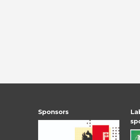
Sponsors
La
sp