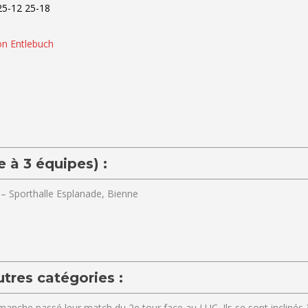
25-12
25-18
on Entlebuch
 à 3 équipes) :
0
– Sporthalle Esplanade, Bienne
utres catégories :
manche passé leur match du 2e tour face au LUC. Ils se sont inclinés 