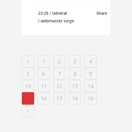
23:29 /
Général
Share
/ webmaster svrge
1
2
3
4
5
6
7
8
9
10
11
12
13
14
15
16
17
18
19