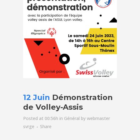
12 Juin
Démonstration
de Volley-Assis
Posted at 00:56h
in
Général
by
webmaster
svrge
Share