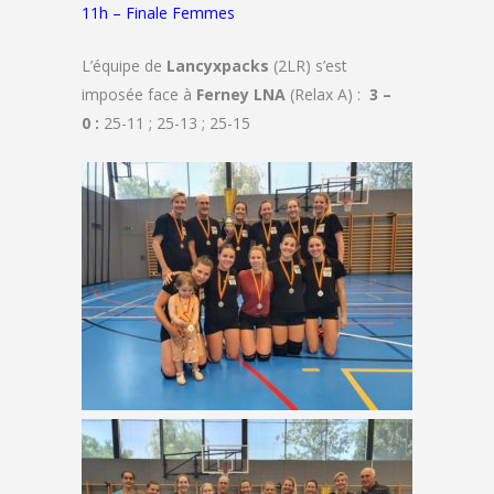
11h – Finale Femmes
L’équipe de
Lancyxpacks
(2LR) s’est
imposée face à
Ferney LNA
(Relax A) :
3
–
0 :
25-11 ; 25-13 ; 25-15