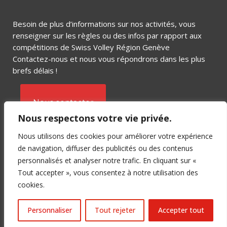
Besoin de plus d’informations sur nos activités, vous
renseigner sur les règles ou des infos par rapport aux
compétitions de Swiss Volley Région Genève
Contactez-nous et nous vous répondrons dans les plus
brefs délais !
Nous contacter
Nous respectons votre vie privée.
Nous utilisons des cookies pour améliorer votre expérience
de navigation, diffuser des publicités ou des contenus
personnalisés et analyser notre trafic. En cliquant sur «
Tout accepter », vous consentez à notre utilisation des
Copyright © 2018 SVRGE – Crée par
cookies.
C-SERVICE
&
BUSINESS MARKETING LAB
Personnaliser
Tout rejeter
Accepter tout