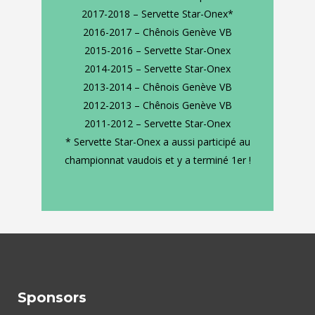
2017-2018 – Servette Star-Onex*
2016-2017 – Chênois Genève VB
2015-2016 – Servette Star-Onex
2014-2015 – Servette Star-Onex
2013-2014 – Chênois Genève VB
2012-2013 – Chênois Genève VB
2011-2012 – Servette Star-Onex
* Servette Star-Onex a aussi participé au
championnat vaudois et y a terminé 1er !
Sponsors