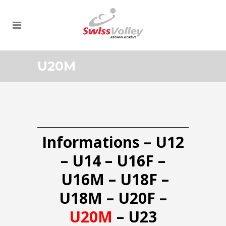
U20M
Informations
–
U12
–
U14
–
U16F
–
U16M
–
U18F
–
U18M
–
U20F
–
U20M
–
U23