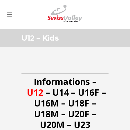
U12 – Kids
Informations
–
U12
–
U14
–
U16F
–
U16M
–
U18F
–
U18M
–
U20F
–
U20M
–
U23