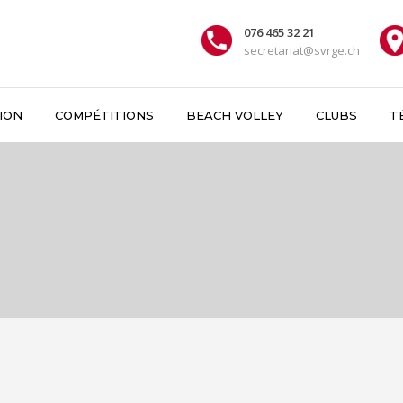
076 465 32 21
secretariat@svrge.ch
ION
COMPÉTITIONS
BEACH VOLLEY
CLUBS
T