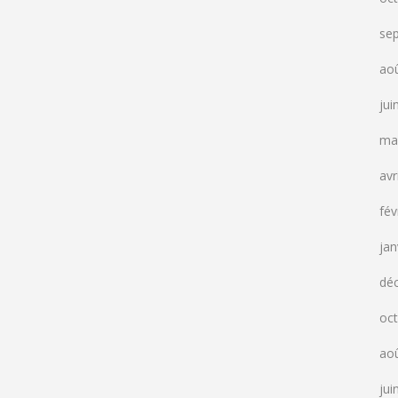
se
ao
jui
ma
avr
fév
jan
dé
oc
ao
jui