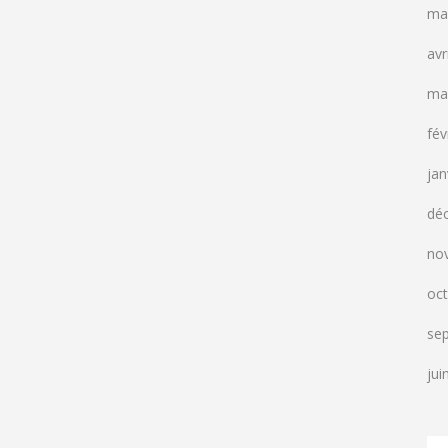
ma
avr
ma
fév
jan
dé
no
oc
se
jui