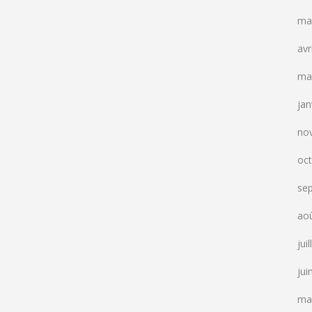
ma
avr
ma
jan
no
oc
se
ao
jui
jui
ma