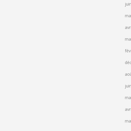
jui
ma
avr
ma
fév
dé
ao
jui
ma
avr
ma