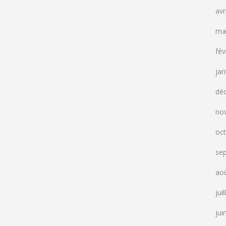
avr
ma
fév
jan
dé
no
oc
se
ao
jui
jui