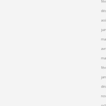
fév
dé
ao
jui
ma
avr
ma
fév
jan
dé
no
oc