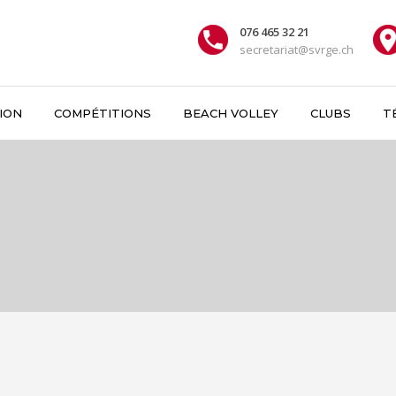
076 465 32 21
secretariat@svrge.ch
ION
COMPÉTITIONS
BEACH VOLLEY
CLUBS
T