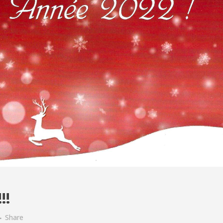
!!
Share