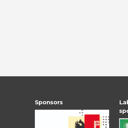
Sponsors
La
sp