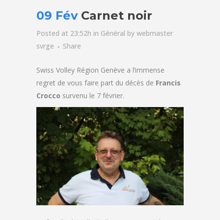
09 Fév
Carnet noir
Posted at 23:52h
in
Général
by
webmaster
svrge
Share
Swiss Volley Région Genève a l’immense
regret de vous faire part du décès de
Francis
Crocco
survenu le 7 février.