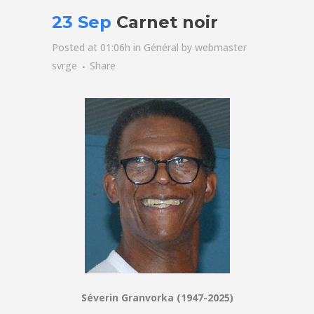
23 Sep
Carnet noir
Posted at 01:06h
in
Général
by
webmaster
svrge
Share
Séverin Granvorka (1947-2025)