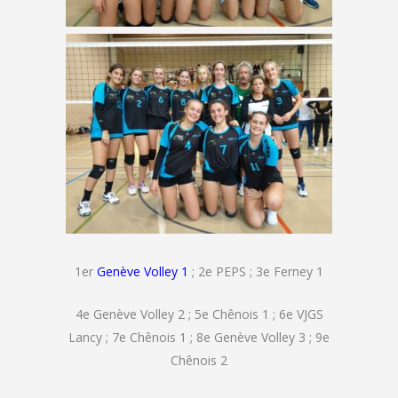
1er
Genève Volley 1
; 2e PEPS ; 3e Ferney 1
4e Genève Volley 2 ; 5e Chênois 1 ; 6e VJGS
Lancy ; 7e Chênois 1 ; 8e Genève Volley 3 ; 9e
Chênois 2