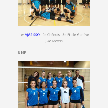
1er
VJGS SSO
; 2e Chênois ; 3e Etoile-Genève
; 4e Meyrin
U19F