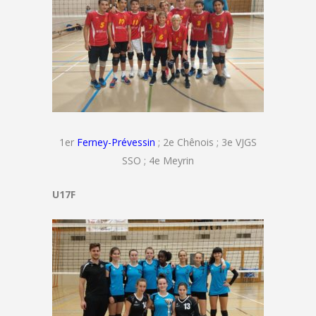
1er
Ferney-Prévessin
; 2e Chênois ; 3e VJGS
SSO ; 4e Meyrin
U17F