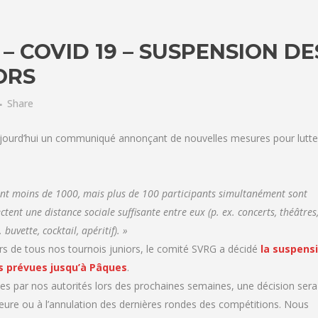
 COVID 19 – SUSPENSION DE
ORS
Share
ujourd’hui un communiqué annonçant de nouvelles mesures pour lutte
lant moins de 1000, mais plus de
100 participants
simultanément sont
ectent une distance sociale suffisante entre eux (p. ex. concerts, théâtres
buvette, cocktail, apéritif). »
lors de tous nos tournois juniors, le comité SVRG a décidé
la suspens
rs prévues jusqu’à Pâques
.
ises par nos autorités lors des prochaines semaines, une décision sera
ieure ou à l’annulation des dernières rondes des compétitions. Nous