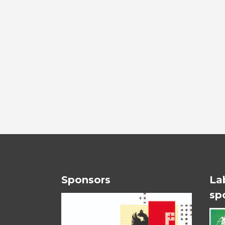
Sponsors
La
sp