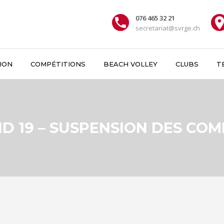
076 465 32 21
secretariat@svrge.ch
ION
COMPÉTITIONS
BEACH VOLLEY
CLUBS
T
D 19 – SUSPENSION DES COM