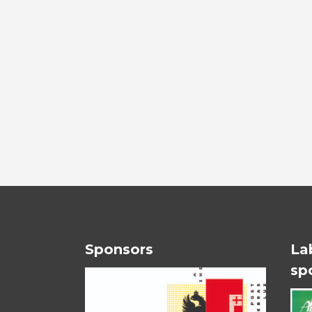
Sponsors
La
sp