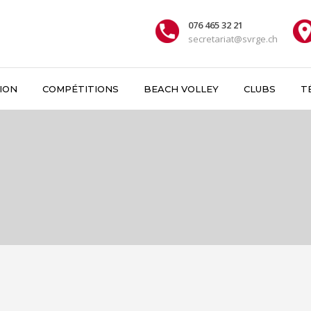
076 465 32 21
secretariat@svrge.ch
ION
COMPÉTITIONS
BEACH VOLLEY
CLUBS
T