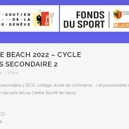
 BEACH 2022 – CYCLE
S SECONDAIRE 2
e
Share
u secondaire 2 (ECG, collège, école de commerce, …) et passionné(e) 
 qui aura lieu au Centre Sportif de Vessy
 CO
ci
.