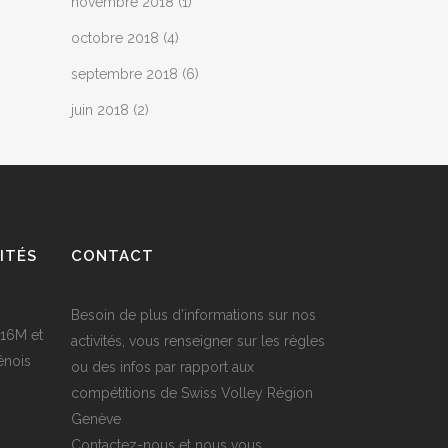
novembre 2018
(1)
octobre 2018
(4)
septembre 2018
(6)
juin 2018
(2)
ITÉS
CONTACT
Besoin de plus d’informations sur nos
U16M et
activités, vous renseigner sur les règles
ênois
ou des infos par rapport aux
compétitions de Swiss Volley Région
Genève
Contactez-nous et nous vous