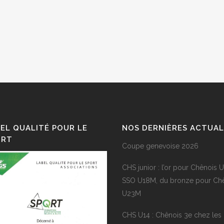
EL QUALITÉ POUR LE
NOS DERNIÈRES ACTUAL
ORT
Coupe genevoise 2026
CHS junior : l’or pour Chênois 
SSO U18M, du bronze pour Ch
U23M
CHS U14 : Chênois 3e chez les