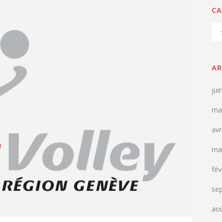
CA
Cat
AR
jui
ma
avr
ma
fév
se
ao