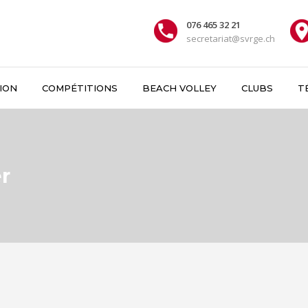
076 465 32 21
secretariat@svrge.ch
ION
COMPÉTITIONS
BEACH VOLLEY
CLUBS
T
r