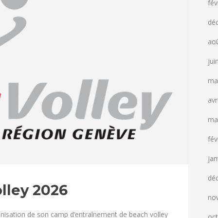
fév
dé
ao
jui
ma
avr
ma
fév
jan
dé
lley 2026
no
ganisation de son camp d’entraînement de beach volley
oc