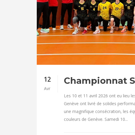
12
Championnat S
Avr
Les 10 et 11 avril 2026 ont eu lieu 
Genève ont livré de solides perform
une magnifique consécration, les éq
couleurs de Genève. Samedi 10...