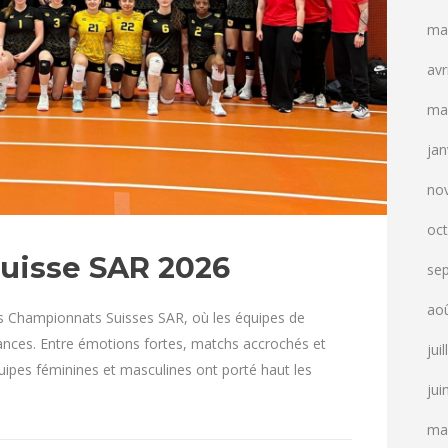
ma
avr
ma
jan
no
oc
uisse SAR 2026
se
ao
les Championnats Suisses SAR, où les équipes de
ances. Entre émotions fortes, matchs accrochés et
jui
uipes féminines et masculines ont porté haut les
jui
ma