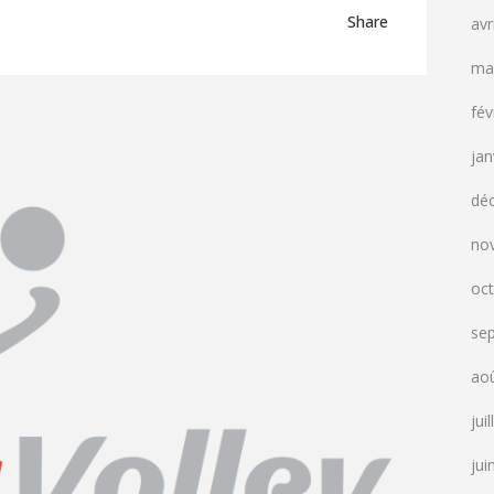
Share
avr
ma
fév
jan
dé
no
oc
se
ao
jui
jui