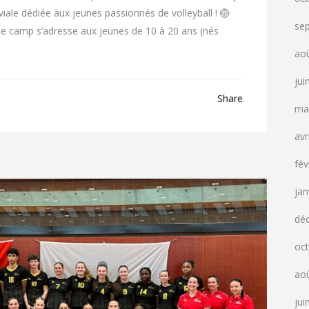
iale dédiée aux jeunes passionnés de volleyball ! 🏐
se
Ce camp s’adresse aux jeunes de 10 à 20 ans (nés
ao
jui
Share
ma
avr
fév
jan
dé
oc
ao
jui